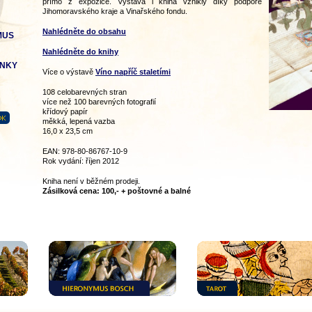
přímo z expozice. Výstava i kniha vznikly díky podpoře
Jihomoravského kraje a Vinařského fondu.
Nahlédněte do obsahu
MUS
Nahlédněte do knihy
ÁNKY
Více o výstavě
Víno napříč staletími
108 celobarevných stran
více než 100 barevných fotografií
křídový papír
měkká, lepená vazba
16,0 x 23,5 cm
EAN: 978-80-86767-10-9
Rok vydání: říjen 2012
Kniha není v běžném prodeji.
Zásilková cena: 100,- + poštovné a balné