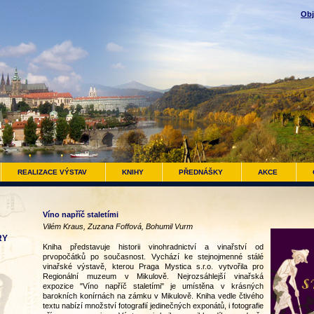
Obj
REALIZACE VÝSTAV
KNIHY
PŘEDNÁŠKY
AKCE
Víno napříč staletími
Vilém Kraus, Zuzana Foffová, Bohumil Vurm
RY
Kniha představuje historii vinohradnictví a vinařství od
prvopočátků po současnost. Vychází ke stejnojmenné stálé
vinařské výstavě, kterou Praga Mystica s.r.o. vytvořila pro
Regionální muzeum v Mikulově. Nejrozsáhlejší vinařská
expozice "Víno napříč staletími" je umístěna v krásných
barokních konírnách na zámku v Mikulově. Kniha vedle čtivého
textu nabízí množství fotografií jedinečných exponátů, i fotografie