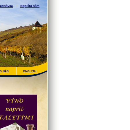
ednávka
|
Napište nám
O NÁS
ENGLISH