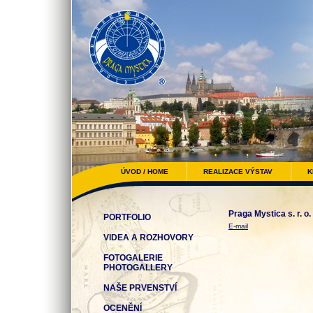
ÚVOD / HOME
REALIZACE VÝSTAV
K
Praga Mystica s. r. o.
PORTFOLIO
E-mail
VIDEA A ROZHOVORY
FOTOGALERIE
PHOTOGALLERY
NAŠE PRVENSTVÍ
OCENĚNÍ