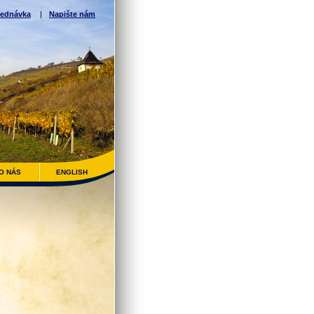
ednávka
|
Napište nám
O NÁS
ENGLISH