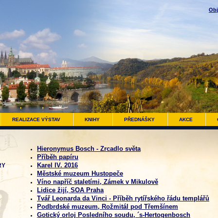
Obj
REALIZACE VÝSTAV
KNIHY
PŘEDNÁŠKY
AKCE
Hieronymus Bosch - Zrcadlo světa
Příběh papíru
Karel IV. 2016
RY
Městské muzeum Hustopeče
Víno napříč staletími, Zámek v Mikulově
Lidice žijí, SOA Praha
Tvář Leonarda da Vinci - Příběh rytířského řádu templářů
Podbrdské muzeum, Rožmitál pod Třemšínem
Gotický orloj Posledního soudu, ´s-Hertogenbosch