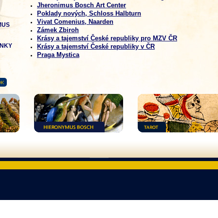
Jheronimus Bosch Art Center
Poklady nových, Schloss Halbturn
Vivat Comenius, Naarden
MUS
Zámek Zbiroh
Krásy a tajemství České republiky pro MZV ČR
ÁNKY
Krásy a tajemství České republiky v ČR
Praga Mystica