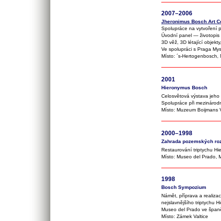
2007–2006
Jheronimus Bosch Art C
Spolupráce na vytvoření 
Úvodní panel — životopis 
3D věž, 3D létající objekt
Ve spolupráci s Praga Mysti
Místo: ´s-Hertogenbosch,
2001
Hieronymus Bosch
Celosvětová výstava jeho 
Spolupráce při mezinárodn
Místo: Muzeum Boijmans 
2000–1998
Zahrada pozemských ro
Restaurování triptychu Hi
Místo: Museo del Prado, 
1998
Bosch Sympozium
Námět, příprava a realiz
nejslavnějšího triptychu
Museo del Prado ve špan
Místo: Zámek Valtice