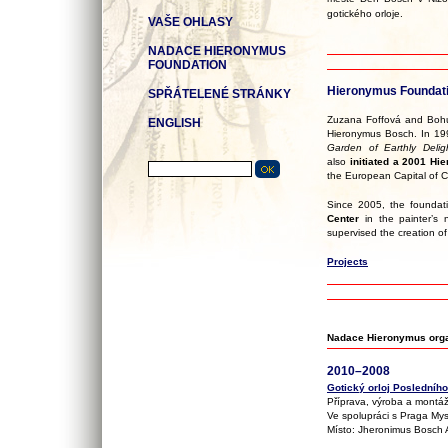
gotického orloje.
VAŠE OHLASY
NADACE HIERONYMUS
FOUNDATION
Hieronymus Foundat
SPŘÁTELENÉ STRÁNKY
Zuzana Foffová and Boh
ENGLISH
Hieronymus Bosch. In 199
Garden of Earthly Delig
also
initiated a 2001 Hi
the European Capital of C
Since 2005, the founda
Center
in the painter’s 
supervised the creation of
Projects
Nadace Hieronymus orga
2010–2008
Gotický orloj Posledníh
Příprava, výroba a montáž 
Ve spolupráci s Praga Mysti
Místo: Jheronimus Bosch 