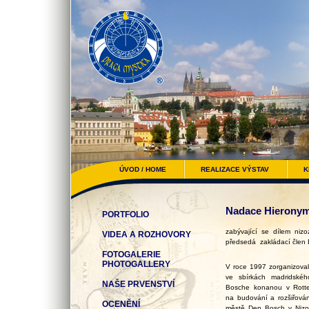
ÚVOD / HOME
REALIZACE VÝSTAV
K
Nadace Hierony
PORTFOLIO
zabývající se dílem ni
VIDEA A ROZHOVORY
předsedá zakládací člen 
FOTOGALERIE
PHOTOGALLERY
V roce 1997 zorganizova
ve sbírkách madridské
NAŠE PRVENSTVÍ
Bosche
konanou v Rotte
na
budování a rozšiřová
OCENĚNÍ
městě Den Bosch v Nizoze