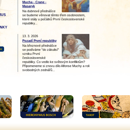
Mucha - Crane -
Masaryk
Na dubnové přednášce
MUS
se budeme věnovat těmto třem osobnostem,
které stály u počátků První československé
republiky...
ÁNKY
13. 3. 2026
Pozadí První republiky
Na březnové přednášce
se podíváme "do zákulisí"
vzniku První
československé
republiky. Co vedlo ke světovým konfliktům?
Připomeneme si znovu dílo Alfonse Muchy a roli
svobodných zednářů...