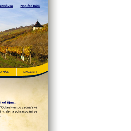
ednávka
|
Napište nám
O NÁS
ENGLISH
od října...
"Od jeskyní po zednářské
iny, ale na pokračování se
.