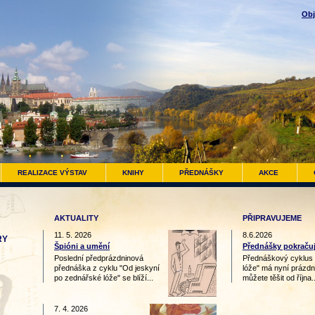
Obj
REALIZACE VÝSTAV
KNIHY
PŘEDNÁŠKY
AKCE
AKTUALITY
PŘIPRAVUJEME
11. 5. 2026
8.6.2026
RY
Špióni a umění
Přednášky pokračují 
Poslední předprázdninová
Přednáškový cyklus 
přednáška z cyklu "Od jeskyní
lóže" má nyní prázdn
po zednářské lóže" se blíží...
můžete těšit od října..
7. 4. 2026